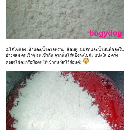
2.ใส่ไข่แดง ,น้ำแดง,น้ำตาลทราย, สีชมพู, นมสดและน้ำมันพืชลงใน
อ่างผสม คนเร็วๆ จนเข้ากัน จากนั้นใส่แป้งลงไปค่ะ แบ่งใส่ 2 ครั้ง
ค่อยๆใช้ตะกร้อมือคนให้เข้ากัน พักไว้ก่อนค่ะ