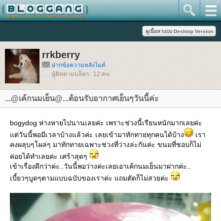
rrkberry
ฝากข้อความหลังไมค์
ผู้ติดตามบล็อก : 12 คน
...@เค้กนมเย็น@...ต้อนรับอากาศเย็นๆวันนี้ค่ะ
bogydog ห่างหายไปนานเลยค่ะ เพราะช่วงนี้เรียนหนักมากเลยค่ะ
ต่วันนี้พอมีเวลาบ้างแล้วค่ะ เลยเข้ามาทักทายทุกคนได้บ้าง
เรา
คงผลุบๆโผล่ๆ มาทักทายเฉพาะช่วงที่ว่างล่ะกันค่ะ ขนมที่ชอบก็ไม่
ค่อยได้ทำเลยค่ะ เศร้าสุดๆ
เข้าเรื่องดีกว่าค่ะ..วันนี้พอว่างค่ะเลยเอาเค้กนมเย็นมาฝากค่ะ..
เบี้ยวๆบูดๆตามแบบฉบับของเราค่ะ แถมตัดก็ไม่สวยค่ะ