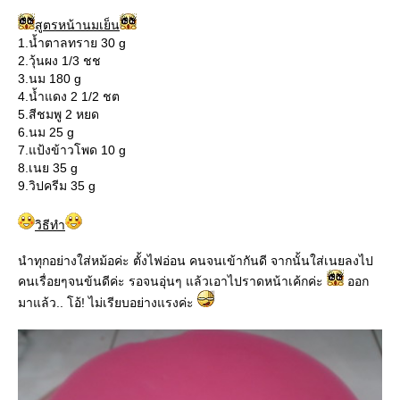
สูตรหน้านมเย็น
1.น้ำตาลทราย 30 g
2.วุ้นผง 1/3 ชช
3.นม 180 g
4.น้ำแดง 2 1/2 ชต
5.สีชมพู 2 หยด
6.นม 25 g
7.แป้งข้าวโพด 10 g
8.เนย 35 g
9.วิปครีม 35 g
วิธีทำ
นำทุกอย่างใส่หม้อค่ะ ตั้งไฟอ่อน คนจนเข้ากันดี จากนั้นใส่เนยลงไป
คนเรื่อยๆจนข้นดีค่ะ รอจนอุ่นๆ แล้วเอาไปราดหน้าเค้กค่ะ
ออก
มาแล้ว.. โอ้! ไม่เรียบอย่างแรงค่ะ