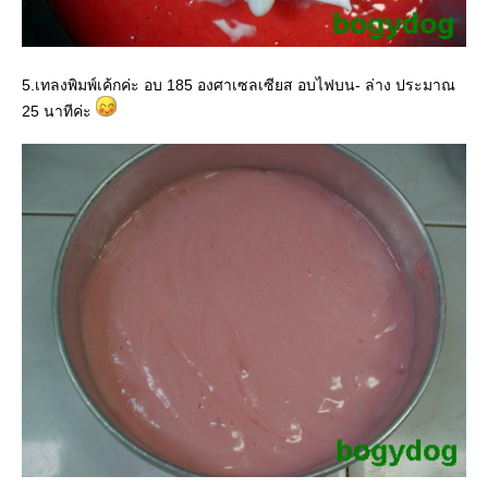
5.เทลงพิมพ์เค้กค่ะ อบ 185 องศาเซลเซียส อบไฟบน- ล่าง ประมาณ
25 นาทีค่ะ